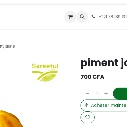
service traiteurs
Nos points relais
À propos
Conta
+221 78 189 13 
nt jaune
piment 
700
CFA
Acheter mainte