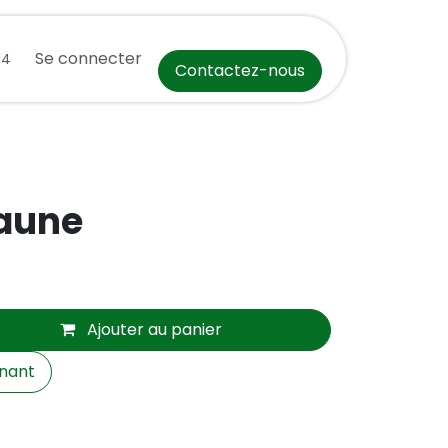
ct
Événements
Se connecter
Aide
Cours
Postes
Recettes de Sai
14
Contactez-nous
jaune
Ajouter au panier
nant