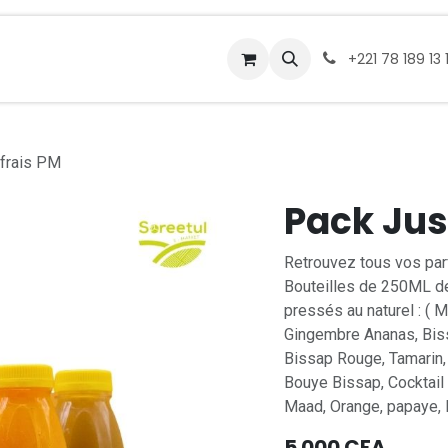
service traiteurs
Nos points relais
À propos
Conta
+221 78 189 13 
frais PM
Pack Jus
Retrouvez tous vos par
Bouteilles de 250ML de 
pressés au naturel : (
Gingembre Ananas, Biss
Bissap Rouge, Tamarin,
Bouye Bissap, Cocktail
Maad, Orange, papaye, M
5 000
CFA