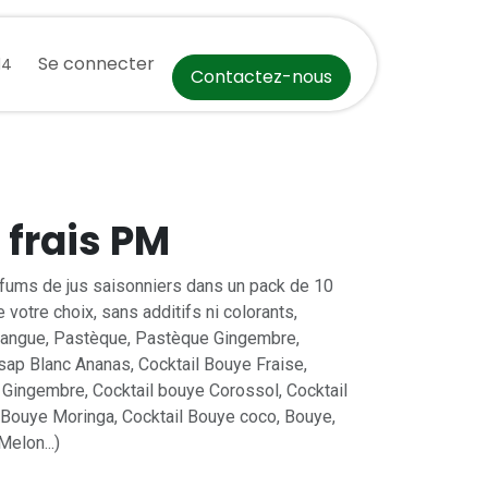
ct
Événements
Se connecter
Aide
Cours
Postes
Recettes de Sai
14
Contactez-nous
 frais PM
fums de jus saisonniers dans un pack de 10
votre choix, sans additifs ni colorants,
 Mangue, Pastèque, Pastèque Gingembre,
ap Blanc Ananas, Cocktail Bouye Fraise,
 Gingembre, Cocktail bouye Corossol, Cocktail
 Bouye Moringa, Cocktail Bouye coco, Bouye,
elon...)