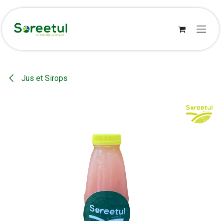
Se rendre au contenu
Jus et Sirops