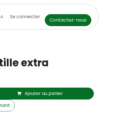
ct
Événements
Se connecter
Aide
Cours
Postes
Recettes de Sai
14
Contactez-nous
ille extra
Ajouter au panier
nant