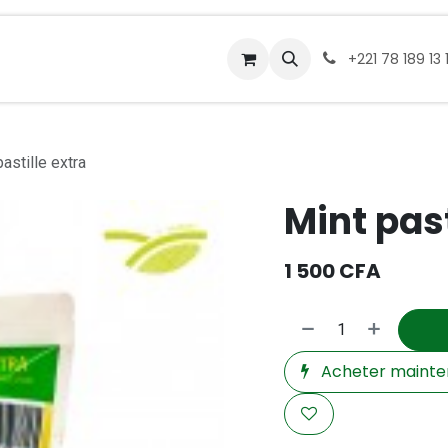
service traiteurs
Nos points relais
À propos
Conta
+221 78 189 13 
astille extra
Mint past
1 500
CFA
Acheter mainte