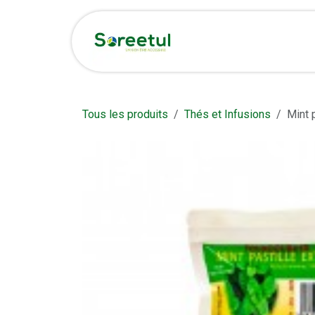
Se rendre au contenu
Accueil
Boutique et 
Tous les produits
Thés et Infusions
Mint p