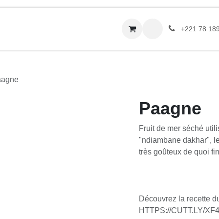
service traiteurs
Nos points relais
À propos
Conta
+221 78 189 13 
aagne
Paagne
Fruit de mer séché util
"ndiambane dakhar", le 
très goûteux de quoi fi
Découvrez la recette d
HTTPS://CUTT.LY/XF4