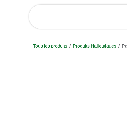
Se rendre au contenu
Accueil
Boutique et 
Tous les produits
Produits Halieutiques
P