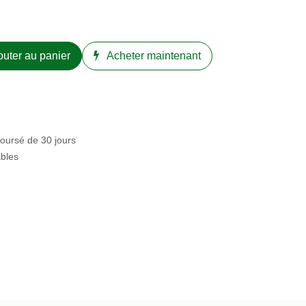
Ajouter au panier
nant
boursé de 30 jours
bles