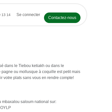
ct
Événements
Se connecter
Aide
Cours
Postes
Recettes de Sai
14
Contactez-nous
isé dans le Tiebou ketiakh ou dans le
pagne ou mollusque à coquille est petit mais
nir votre plats sans vous en rendre compte!
u mbaxalou saloum national sur:
OYLP