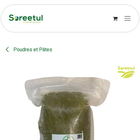
Se rendre au contenu
Poudres et Pâtes