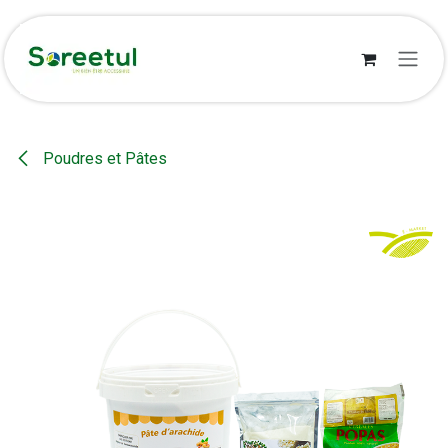
Se rendre au contenu
Poudres et Pâtes