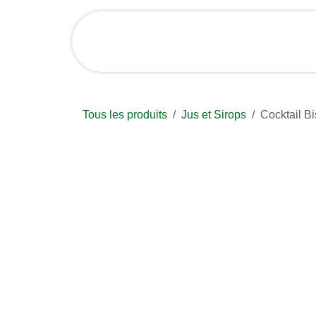
Se rendre au contenu
Accueil
Boutique et 
Tous les produits
Jus et Sirops
Cocktail 