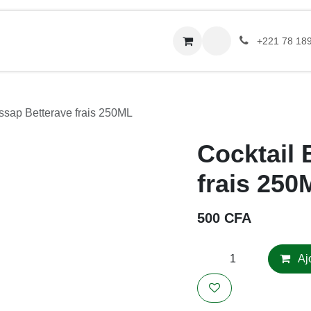
service traiteurs
Nos points relais
À propos
Conta
+221 78 189 13 
Bissap Betterave frais 250ML
Cocktail
frais 25
500
CFA
Acheter mainte