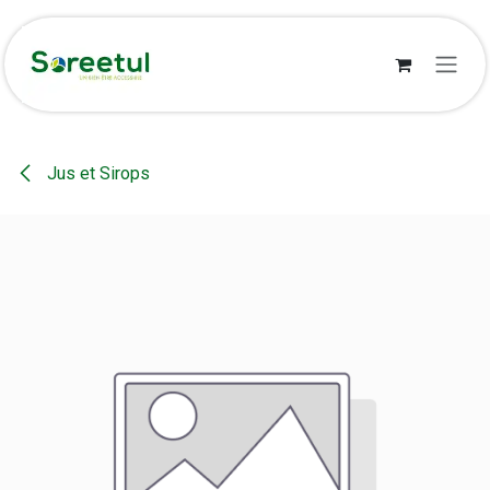
Se rendre au contenu
Jus et Sirops