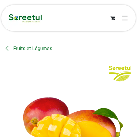
Se rendre au contenu
Fruits et Légumes