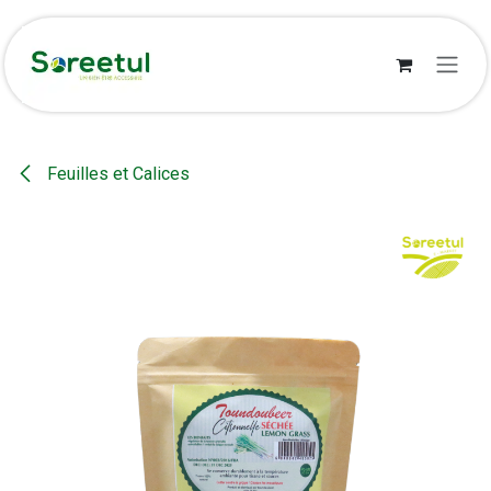
Se rendre au contenu
Feuilles et Calices