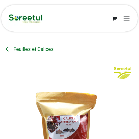
Se rendre au contenu
Feuilles et Calices