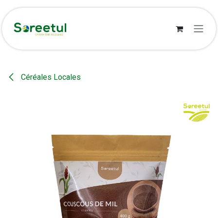
Se rendre au contenu
Céréales Locales