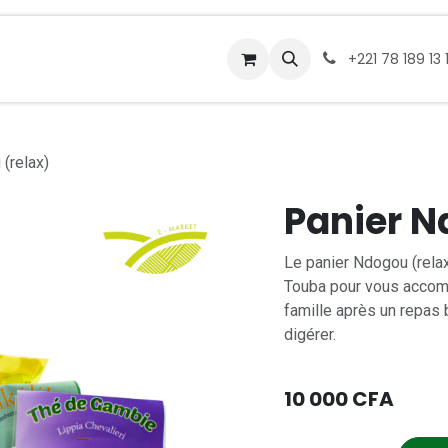
service traiteurs
Nos points relais
À propos
Conta
+221 78 189 13 
(relax)
Panier N
Le panier Ndogou (rela
Touba pour vous accom
famille après un repas 
digérer.
10 000
CFA