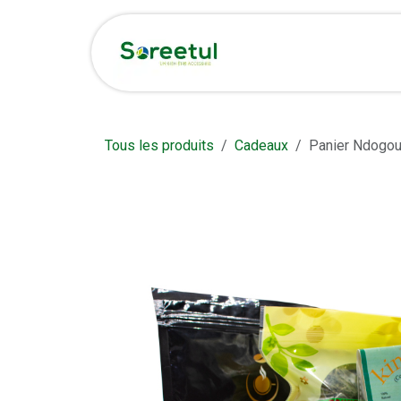
Se rendre au contenu
Accueil
Boutique et 
Tous les produits
Cadeaux
Panier Ndogou 