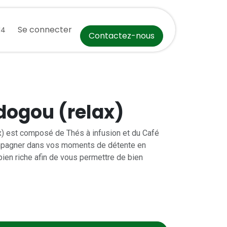
ct
Événements
Se connecter
Aide
Cours
Postes
Recettes de Sai
14
Contactez-nous
dogou (relax)
x) est composé de Thés à infusion et du Café
pagner dans vos moments de détente en
bien riche afin de vous permettre de bien